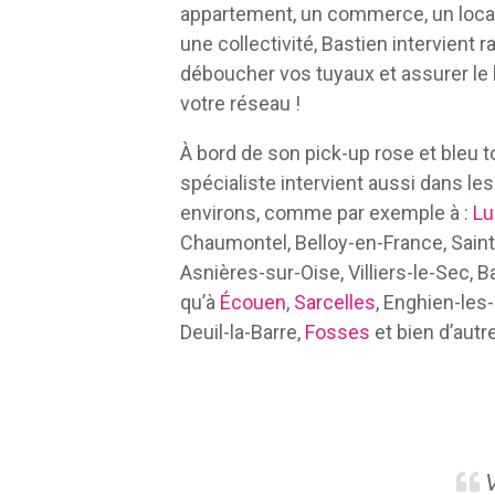
appartement, un commerce, un loc
une collectivité, Bastien intervient
déboucher vos tuyaux et assurer l
votre réseau !
À bord de son pick-up rose et bleu t
spécialiste intervient aussi dans 
environs, comme par exemple à :
Lu
Chaumontel, Belloy-en-France, Saint
Asnières-sur-Oise, Villiers-le-Sec, Ba
qu’à
Écouen
,
Sarcelles
, Enghien-les
Deuil-la-Barre,
Fosses
et bien d’autr
V