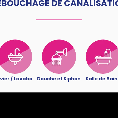
ÉBOUCHAGE DE CANALISATI
vier / Lavabo
Douche et Siphon
Salle de Bain