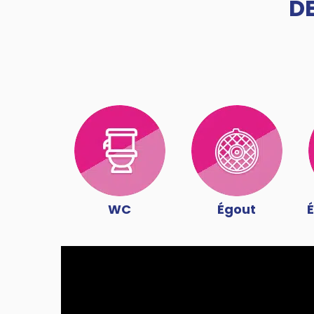
D
WC
Égout
É