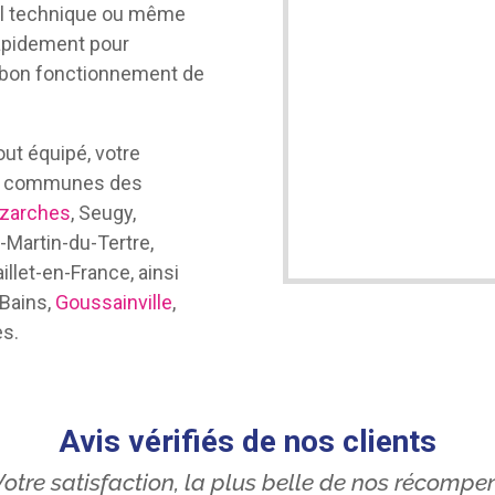
al technique ou même
 rapidement pour
e bon fonctionnement de
out équipé, votre
les communes des
zarches
, Seugy,
-Martin-du-Tertre,
illet-en-France, ainsi
-Bains,
Goussainville
,
es.
Avis vérifiés de nos clients
otre satisfaction, la plus belle de nos récompe