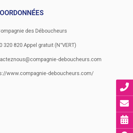
COORDONNÉES
Compagnie des Déboucheurs
0 320 820
Appel gratuit (N°VERT)
einte
:
06 07 07 18 43
tacteznous@compagnie-deboucheurs.com
ps://www.compagnie-deboucheurs.com/