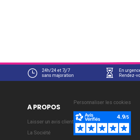
}
24h/24 et 7j/7

En urgenc
sans majoration
Rendez-vo
Personnaliser les cookies
A PROPOS
Laisser un avis client
La Société