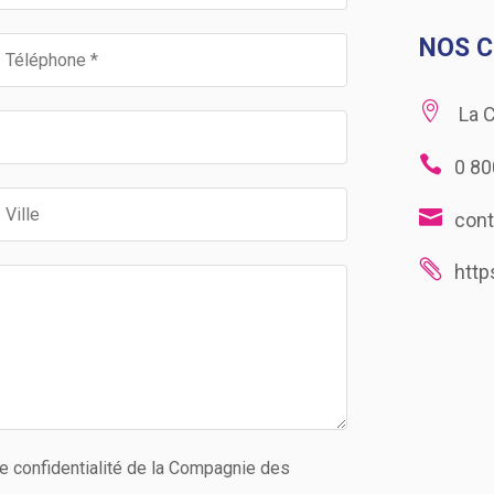
NOS 

La 

0 80
Astr

con

htt
 de confidentialité de la Compagnie des