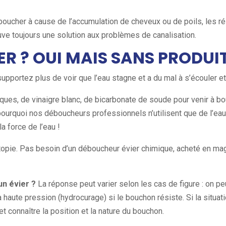
boucher à cause de l’accumulation de cheveux ou de poils, les ré
 toujours une solution aux problèmes de canalisation.
ER ? OUI MAIS SANS PRODUI
 supportez plus de voir que l’eau stagne et a du mal à s’écoule
ques, de vinaigre blanc, de bicarbonate de soude pour venir à bou
st pourquoi nos déboucheurs professionnels n’utilisent que de l’e
la force de l’eau !
topie. Pas besoin d’un déboucheur évier chimique, acheté en mag
n évier ?
La réponse peut varier selon les cas de figure : on 
aute pression (hydrocurage) si le bouchon résiste. Si la situatio
t connaître la position et la nature du bouchon.