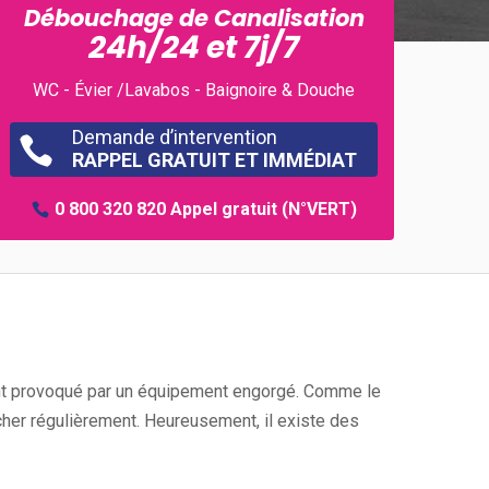
Débouchage de Canalisation
24h/24 et 7j/7
WC - Évier /Lavabos - Baignoire & Douche
Demande d’intervention

RAPPEL GRATUIT ET IMMÉDIAT
0 800 320 820
Appel gratuit (N°VERT)
t provoqué par un équipement engorgé. Comme le
cher régulièrement. Heureusement, il existe des