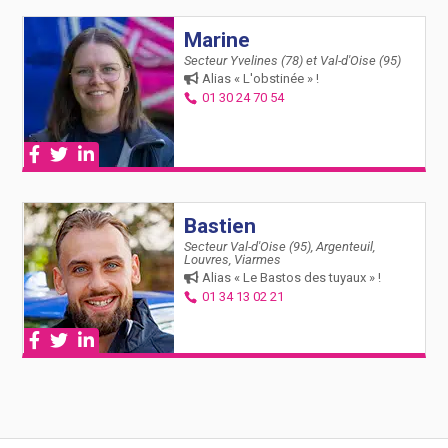
Marine
Secteur Yvelines (78) et Val-d'Oise (95)
Alias « L'obstinée » !
01 30 24 70 54
Bastien
Secteur Val-d'Oise (95), Argenteuil,
Louvres, Viarmes
Alias « Le Bastos des tuyaux » !
01 34 13 02 21