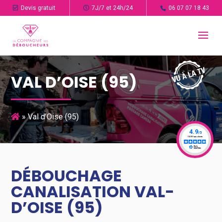
Devis gratuit
7J/7 et 24h/24
06 07 07 18 43
VAL D’OISE (95)
»
Val d’Oise (95)
DÉBOUCHAGE
CANALISATION VAL-
D’OISE (95)