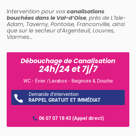
Intervention pour vos
canalisations
bouchées dans le Val-d’Oise
, près de L’Isle-
Adam, Taverny, Pontoise, Franconville, ainsi
que sur le secteur d’Argenteuil, Louvres,
Viarmes…
Débouchage de Canalisation
24h/24 et 7j/7
WC - Évier /Lavabos - Baignoire & Douche
Demande d’intervention

RAPPEL GRATUIT ET IMMÉDIAT
06 07 07 18 43
(Appel direct)