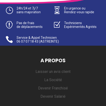
}
24h/24 et 7j/7

En urgence ou
sans majoration
Rendez-vous rapide

Pas de frais
Z
Techniciens
de déplacements
Expérimentés Agréés

Service & Appel Technicien
06 07 07 18 43
(ASTREINTE)
A PROPOS
Laisser un avis client
La Société
Devenir Franchisé
Devenir Salarié