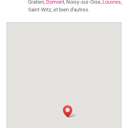
Gratien,
Domont
, Noisy-sur-Oise,
Louvres
,
Saint-Witz, et bien d’autres.