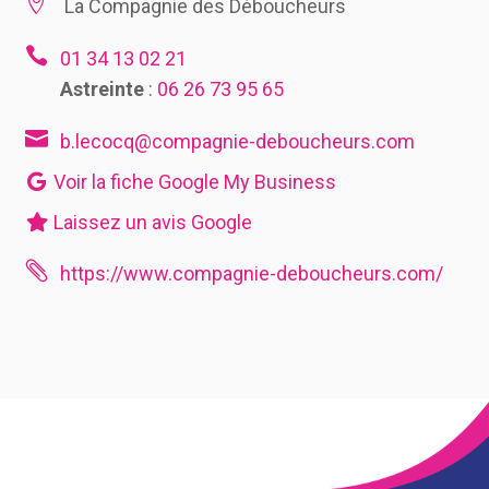

La Compagnie des Déboucheurs

01 34 13 02 21
Astreinte
:
06 26 73 95 65

b.lecocq@compagnie-deboucheurs.com
Voir la fiche Google My Business
Laissez un avis Google

https://www.compagnie-deboucheurs.com/