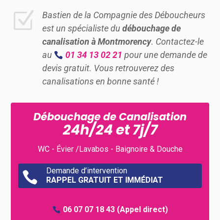
Z
Bastien de la Compagnie des Déboucheurs
est un spécialiste du
débouchage de
canalisation à Montmorency
. Contactez-le
au
01 34 13 02 21
pour une demande de
devis gratuit. Vous retrouverez des
canalisations en bonne santé !
Débouchage de Canalisation
24h/24 et 7j/7
WC - Évier /Lavabos - Baignoire & Douche
Demande d’intervention

RAPPEL GRATUIT ET IMMÉDIAT
06 07 07 18 43
(Appel direct)