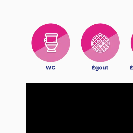
WC
Égout
É