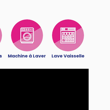
s
Machine à Laver
Lave Vaisselle