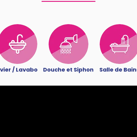
vier / Lavabo
Douche et Siphon
Salle de Bain