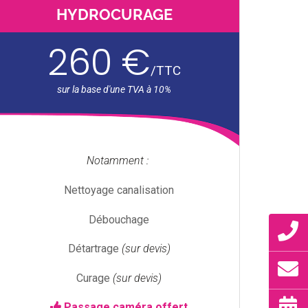
HYDROCURAGE
260 €
/
TTC
Notamment :
Nettoyage canalisation
Débouchage
Détartrage
(sur devis)
Curage
(sur devis)
Passage caméra offert