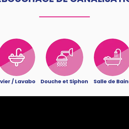
vier / Lavabo
Douche et Siphon
Salle de Bain