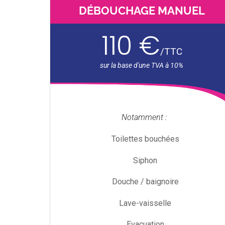
DÉBOUCHAGE MANUEL
110 €
/
TTC
Notamment :
Toilettes bouchées
Siphon
Douche / baignoire
Lave-vaisselle
Evacuation