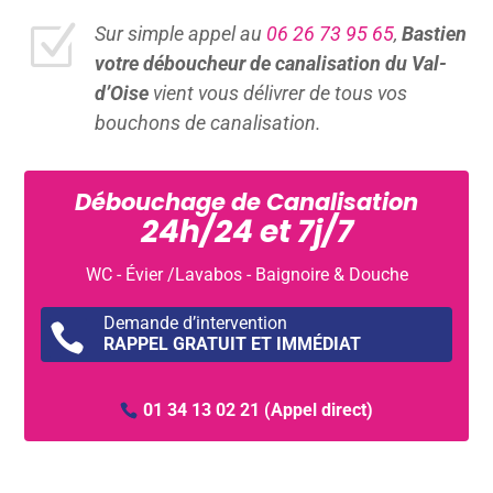
Z
Sur simple appel au
06 26 73 95 65
,
Bastien
votre déboucheur de canalisation du Val-
d’Oise
vient vous délivrer de tous vos
bouchons de canalisation.
Débouchage de Canalisation
24h/24 et 7j/7
WC - Évier /Lavabos - Baignoire & Douche
Demande d’intervention

RAPPEL GRATUIT ET IMMÉDIAT
01 34 13 02 21
(Appel direct)