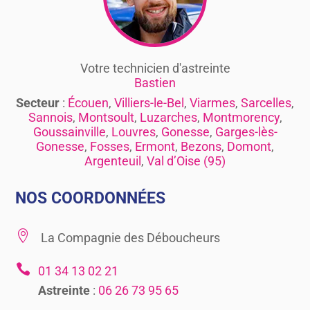
Votre technicien d'astreinte
Bastien
Secteur
:
Écouen
,
Villiers-le-Bel
,
Viarmes
,
Sarcelles
,
Sannois
,
Montsoult
,
Luzarches
,
Montmorency
,
Goussainville
,
Louvres
,
Gonesse
,
Garges-lès-
Gonesse
,
Fosses
,
Ermont
,
Bezons
,
Domont
,
Argenteuil
,
Val d’Oise (95)
NOS COORDONNÉES

La Compagnie des Déboucheurs

01 34 13 02 21
Astreinte
:
06 26 73 95 65