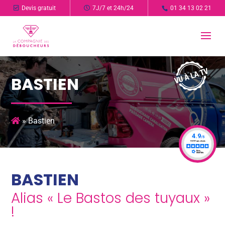
Devis gratuit
7J/7 et 24h/24
01 34 13 02 21
BASTIEN
»
Bastien
BASTIEN
Alias « Le Bastos des tuyaux »
!