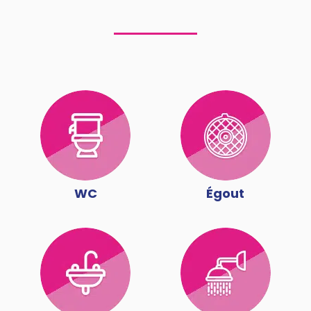
WC
Égout