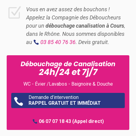
Z
Vous en avez assez des bouchons !
Appelez la Compagnie des Déboucheurs
pour un
débouchage canalisation à Cours
,
dans le Rhône. Nous sommes disponibles
au
03 85 40 76 36
. Devis gratuit.
Débouchage de Canalisation
24h/24 et 7j/7
WC - Évier /Lavabos - Baignoire & Douche
Demande d’intervention

RAPPEL GRATUIT ET IMMÉDIAT
06 07 07 18 43
(Appel direct)