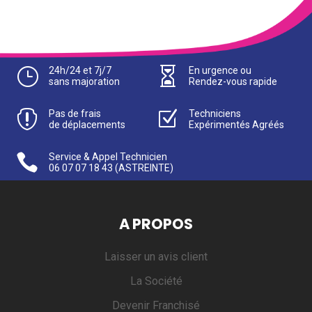
}
24h/24 et 7j/7

En urgence ou
sans majoration
Rendez-vous rapide

Pas de frais
Z
Techniciens
de déplacements
Expérimentés Agréés

Service & Appel Technicien
06 07 07 18 43
(ASTREINTE)
A PROPOS
Laisser un avis client
La Société
Devenir Franchisé