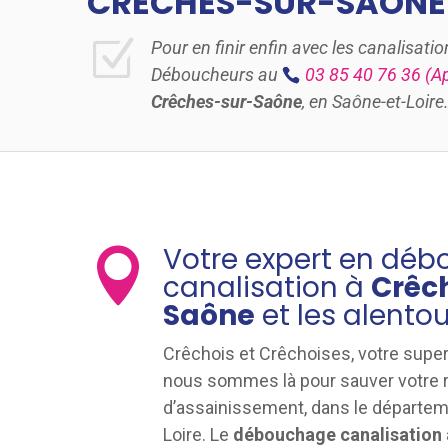
CRÊCHES-SUR-SAÔNE
Z
Pour en finir enfin avec les canalisa
Déboucheurs au
03 85 40 76 36
(Ap
Crêches-sur-Saône
, en Saône-et-Loire
Votre expert en dé

canalisation à
Crêc
Saône
et les alento
Crêchois et Crêchoises, votre supe
nous sommes là pour sauver votre 
d’assainissement, dans le départem
Loire. Le
débouchage canalisation