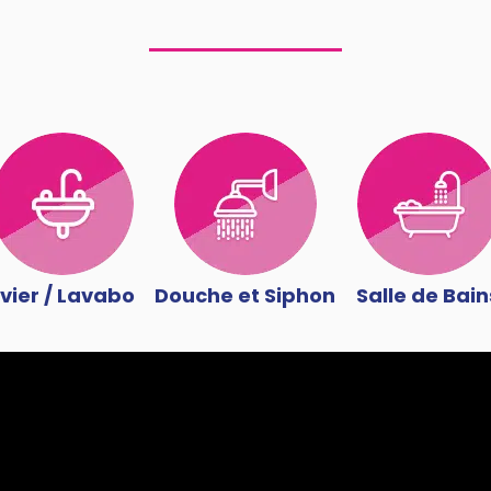
vier / Lavabo
Douche et Siphon
Salle de Bain