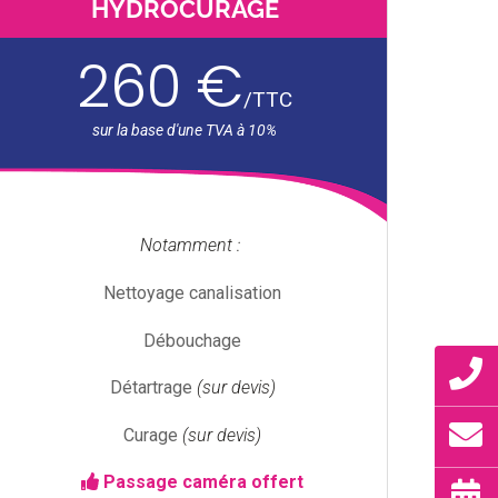
HYDROCURAGE
260 €
/
TTC
Notamment :
Nettoyage canalisation
Débouchage
Détartrage
(sur devis)
Curage
(sur devis)
Passage caméra offert