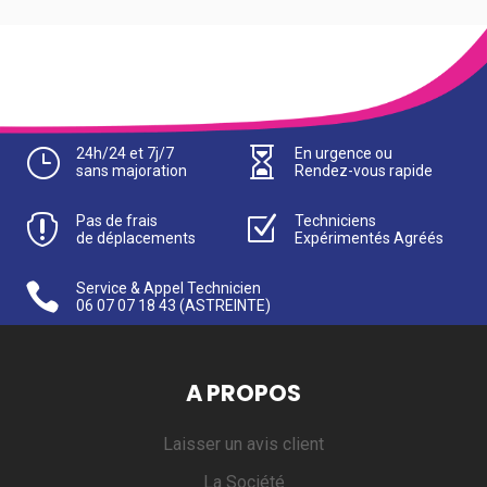
}
24h/24 et 7j/7

En urgence ou
sans majoration
Rendez-vous rapide

Pas de frais
Z
Techniciens
de déplacements
Expérimentés Agréés

Service & Appel Technicien
06 07 07 18 43
(ASTREINTE)
A PROPOS
Laisser un avis client
La Société