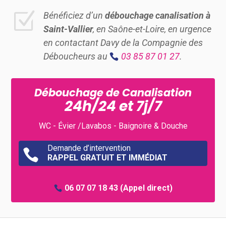
Z
Bénéficiez d’un
débouchage canalisation à
Saint-Vallier
, en Saône-et-Loire, en urgence
en contactant Davy de la Compagnie des
Déboucheurs au
03 85 87 01 27
.
Débouchage de Canalisation
24h/24 et 7j/7
WC - Évier /Lavabos - Baignoire & Douche
Demande d’intervention

RAPPEL GRATUIT ET IMMÉDIAT
06 07 07 18 43
(Appel direct)