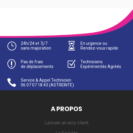
}
24h/24 et 7j/7

En urgence ou
sans majoration
Rendez-vous rapide

Pas de frais
Z
Techniciens
de déplacements
Expérimentés Agréés

Service & Appel Technicien
06 07 07 18 43
(ASTREINTE)
A PROPOS
Laisser un avis client