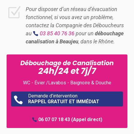
Z
Pour disposer d’un réseau d’évacuation
fonctionnel, si vous avez un problème,
contactez la Compagnie des Déboucheurs
au
03 85 40 76 36
pour un
débouchage
canalisation à Beaujeu
, dans le Rhône.
Débouchage de Canalisation
24h/24 et 7j/7
WC - Évier /Lavabos - Baignoire & Douche
Demande d’intervention

RAPPEL GRATUIT ET IMMÉDIAT
06 07 07 18 43
(Appel direct)