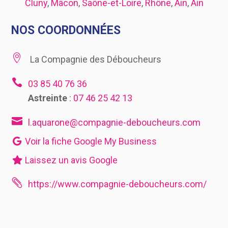
Cluny
,
Mâcon
,
Saône-et-Loire
,
Rhône
,
Ain
,
Ain
NOS COORDONNÉES

La Compagnie des Déboucheurs

03 85 40 76 36
Astreinte
:
07 46 25 42 13

l.aquarone@compagnie-deboucheurs.com
Voir la fiche Google My Business
Laissez un avis Google

https://www.compagnie-deboucheurs.com/