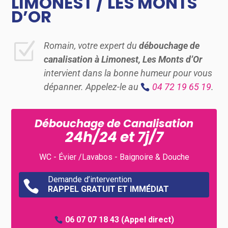
LIMONEST / LES MONTS
D’OR
Z
Romain, votre expert du
débouchage de
canalisation à Limonest, Les Monts d’Or
intervient dans la bonne humeur pour vous
dépanner. Appelez-le au
04 72 19 65 19
.
Débouchage de Canalisation
24h/24 et 7j/7
WC - Évier /Lavabos - Baignoire & Douche
Demande d’intervention

RAPPEL GRATUIT ET IMMÉDIAT
06 07 07 18 43
(Appel direct)