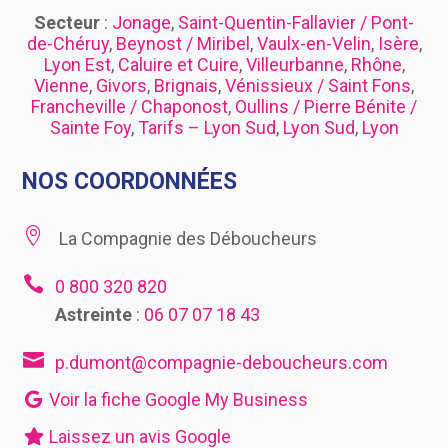
Secteur
:
Jonage
,
Saint-Quentin-Fallavier / Pont-
de-Chéruy
,
Beynost / Miribel
,
Vaulx-en-Velin
,
Isère
,
Lyon Est
,
Caluire et Cuire
,
Villeurbanne
,
Rhône
,
Vienne
,
Givors
,
Brignais
,
Vénissieux / Saint Fons
,
Francheville / Chaponost
,
Oullins / Pierre Bénite /
Sainte Foy
,
Tarifs – Lyon Sud
,
Lyon Sud
,
Lyon
NOS COORDONNÉES

La Compagnie des Déboucheurs

0 800 320 820
Astreinte
:
06 07 07 18 43

p.dumont@compagnie-deboucheurs.com
Voir la fiche Google My Business
Laissez un avis Google