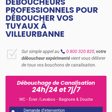
DÉBOUCHEURS
PROFESSIONNELS POUR
DÉBOUCHER VOS
TUYAUX À
VILLEURBANNE
Z
Sur simple appel au
0 800 320 820
,
votre
déboucheur expérimenté
vient vous délivrer
de tous vos bouchons de canalisation.
Débouchage de Canalisation
24h/24 et 7j/7
WC - Évier /Lavabos - Baignoire & Douche
Demande d’intervention