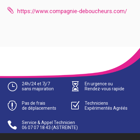

https://www.compagnie-deboucheurs.com/
}
24h/24 et 7j/7

En urgence ou
sans majoration
Rendez-vous rapide

Pas de frais
Z
Techniciens
de déplacements
Expérimentés Agréés

Service & Appel Technicien
06 07 07 18 43
(ASTREINTE)