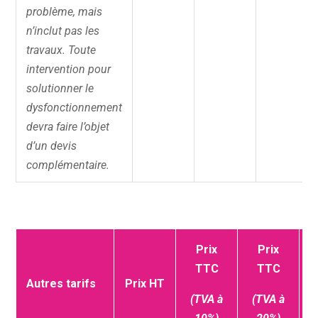
problème, mais
n’inclut pas les
travaux. Toute
intervention pour
solutionner le
dysfonctionnement
devra faire l’objet
d’un devis
complémentaire.
Prix
Prix
TTC
TTC
Autres tarifs
Prix HT
d
(TVA à
(TVA à
d