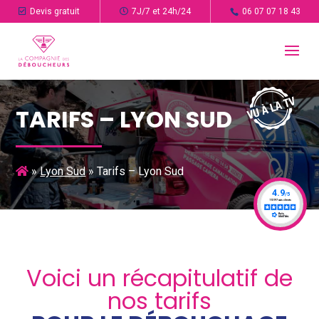
Devis gratuit
7J/7 et 24h/24
06 07 07 18 43
TARIFS – LYON SUD
»
Lyon Sud
»
Tarifs – Lyon Sud
Voici un récapitulatif de
nos tarifs