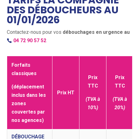
DES DÉBOUCHEURS AU
01/01/2026
Contactez-nous pour vos
débouchages en urgence au
04 72 90 57 52
Forfaits
classiques
Prix
Prix
TTC
TTC
(déplacement
Prix HT
inclus dans les
(TVA à
(TVA à
zones
10%)
20%)
couvertes par
nos agences)
DÉBOUCHAGE