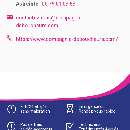
Astreinte
:
06 79 61 09 89

contacteznous@compagnie-
deboucheurs.com

https://www.compagnie-deboucheurs.com/
}
24h/24 et 7j/7

En urgence ou
sans majoration
Rendez-vous rapide

Pas de frais
Z
Techniciens
de déplacements
Expérimentés Agréés