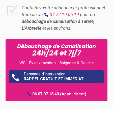
Z
Contactez votre déboucheur professionnel
Romain au
04 72 19 65 19
pour un
débouchage de canalisation à Tarare,
L’Arbresle
et les environs.
Débouchage de Canalisation
24h/24 et 7j/7
WC - Évier /Lavabos - Baignoire & Douche
Demande d’intervention

RAPPEL GRATUIT ET IMMÉDIAT
06 07 07 18 43
(Appel direct)