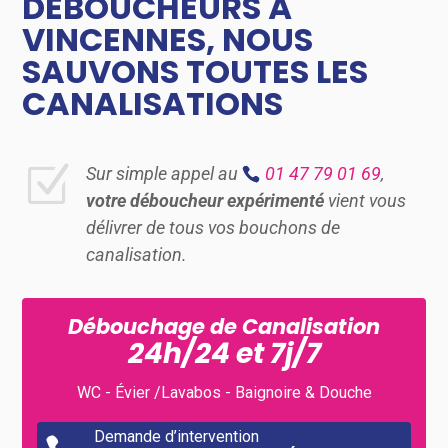
DÉBOUCHEURS À
VINCENNES, NOUS
SAUVONS TOUTES LES
CANALISATIONS
Z
Sur simple appel au
01 47 79 01 69
,
votre déboucheur expérimenté
vient vous
délivrer de tous vos bouchons de
canalisation.
Débouchage de Canalisation
24h/24 et 7j/7
WC - Évier /Lavabos - Baignoire & Douche
Demande d’intervention