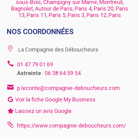
sous-Bois
,
Champigny sur Marne
,
Montreuil
,
Bagnolet
,
Autour de Paris
,
Paris 4
,
Paris 20
,
Paris
13
,
Paris 11
,
Paris 5
,
Paris 3
,
Paris 12
,
Paris
NOS COORDONNÉES

La Compagnie des Déboucheurs

01 47 79 01 69
Astreinte
:
06 38 64 59 54

p.leconte@compagnie-deboucheurs.com
Voir la fiche Google My Business
Laissez un avis Google

https://www.compagnie-deboucheurs.com/