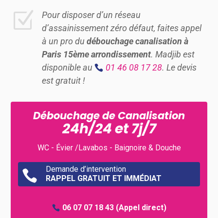
Z
Pour disposer d’un réseau
d’assainissement zéro défaut, faites appel
à un pro du
débouchage canalisation à
Paris 15ème arrondissement
. Madjib est
disponible au
01 46 08 17 28
. Le devis
est gratuit !
Débouchage de Canalisation
24h/24 et 7j/7
WC - Évier /Lavabos - Baignoire & Douche
Demande d’intervention

RAPPEL GRATUIT ET IMMÉDIAT
06 07 07 18 43
(Appel direct)