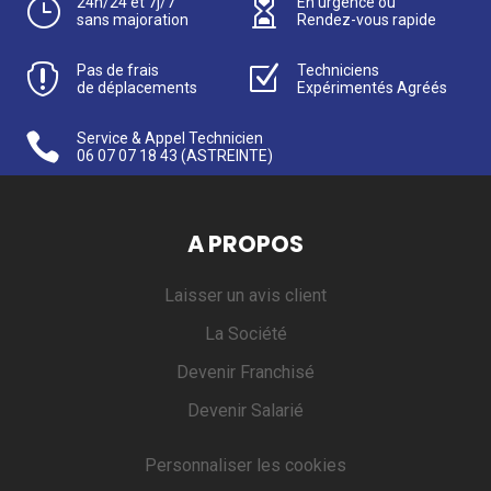
}
24h/24 et 7j/7

En urgence ou
sans majoration
Rendez-vous rapide

Pas de frais
Z
Techniciens
de déplacements
Expérimentés Agréés

Service & Appel Technicien
06 07 07 18 43
(ASTREINTE)
A PROPOS
Laisser un avis client
La Société
Devenir Franchisé
Devenir Salarié
Personnaliser les cookies