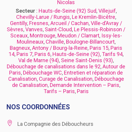
Nicolas
Secteur
:
Hauts-de-Seine (92) Sud
,
Villejuif
,
Chevilly-Larue / Rungis
,
Le Kremlin-Bicêtre
,
Gentilly
,
Fresnes
,
Arcueil / Cachan
,
Ville-d’Avray /
Sèvres
,
Vanves
,
Saint-Cloud
,
Le Plessis-Robinson /
Sceaux
,
Montrouge
,
Meudon / Clamart
,
Issy-les-
Moulineaux
,
Chaville
,
Boulogne-Billancourt
,
Bagneux
,
Antony / Bourg-la-Reine
,
Paris 15
,
Paris
14
,
Paris 7
,
Paris 6
,
Hauts-de-Seine (92)
,
Tarifs 94
,
Val de Marne (94)
,
Seine Saint-Denis (93)
,
Débouchage de canalisations dans le 92
,
Autour de
Paris
,
Débouchage WC
,
Entretien et réparation de
Canalisation
,
Curage de Canalisation
,
Débouchage
de Canalisation
,
Demande Intervention – Paris
,
Tarifs – Paris
,
Paris
NOS COORDONNÉES

La Compagnie des Déboucheurs