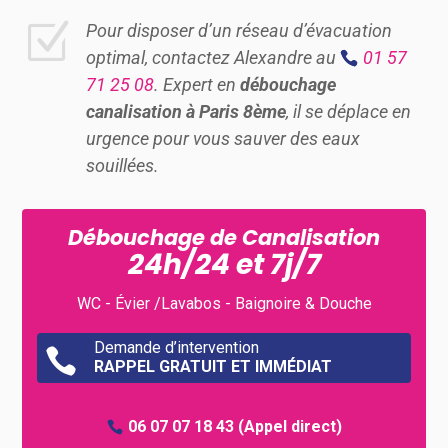
Z
Pour disposer d’un réseau d’évacuation
optimal, contactez Alexandre au
01 57
71 25 08
. Expert en
débouchage
canalisation à Paris 8ème
, il se déplace en
urgence pour vous sauver des eaux
souillées.
Débouchage de Canalisation
24h/24 et 7j/7
WC - Évier /Lavabos - Baignoire & Douche
Demande d’intervention

RAPPEL GRATUIT ET IMMÉDIAT
06 07 07 18 43
(Appel direct)