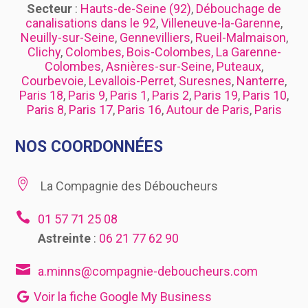
Secteur
:
Hauts-de-Seine (92)
,
Débouchage de
canalisations dans le 92
,
Villeneuve-la-Garenne
,
Neuilly-sur-Seine
,
Gennevilliers
,
Rueil-Malmaison
,
Clichy
,
Colombes, Bois-Colombes, La Garenne-
Colombes
,
Asnières-sur-Seine
,
Puteaux
,
Courbevoie
,
Levallois-Perret
,
Suresnes
,
Nanterre
,
Paris 18
,
Paris 9
,
Paris 1
,
Paris 2
,
Paris 19
,
Paris 10
,
Paris 8
,
Paris 17
,
Paris 16
,
Autour de Paris
,
Paris
NOS COORDONNÉES

La Compagnie des Déboucheurs

01 57 71 25 08
Astreinte
:
06 21 77 62 90

a.minns@compagnie-deboucheurs.com
Voir la fiche Google My Business