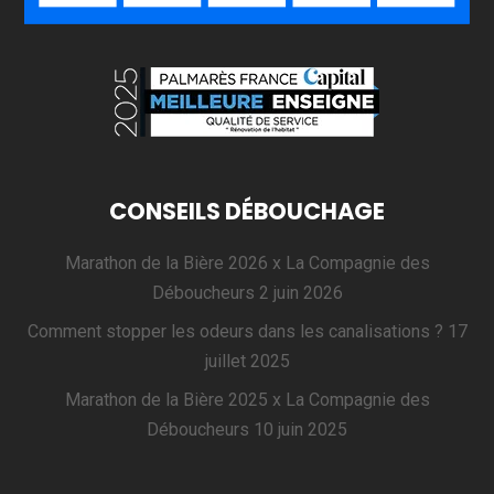
CONSEILS DÉBOUCHAGE
Marathon de la Bière 2026 x La Compagnie des
Déboucheurs
2 juin 2026
Comment stopper les odeurs dans les canalisations ?
17
juillet 2025
Marathon de la Bière 2025 x La Compagnie des
Déboucheurs
10 juin 2025