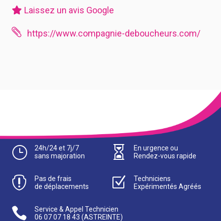
Laissez un avis Google

https://www.compagnie-deboucheurs.com/
}
24h/24 et 7j/7

En urgence ou
sans majoration
Rendez-vous rapide

Pas de frais
Z
Techniciens
de déplacements
Expérimentés Agréés

Service & Appel Technicien
06 07 07 18 43
(ASTREINTE)