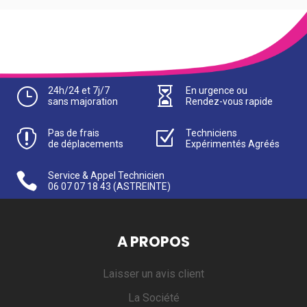
}
24h/24 et 7j/7

En urgence ou
sans majoration
Rendez-vous rapide

Pas de frais
Z
Techniciens
de déplacements
Expérimentés Agréés

Service & Appel Technicien
06 07 07 18 43
(ASTREINTE)
A PROPOS
Laisser un avis client
La Société