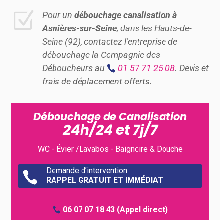
Z
Pour un
débouchage canalisation à
Asnières-sur-Seine
, dans les Hauts-de-
Seine (92), contactez l’entreprise de
débouchage la Compagnie des
Déboucheurs au
01 57 71 25 08
. Devis et
frais de déplacement offerts.
Débouchage de Canalisation
24h/24 et 7j/7
WC - Évier /Lavabos - Baignoire & Douche
Demande d’intervention

RAPPEL GRATUIT ET IMMÉDIAT
06 07 07 18 43
(Appel direct)