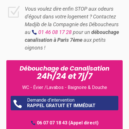
Z
Vous voulez dire enfin STOP aux odeurs
d’égout dans votre logement ? Contactez
Madjib de la Compagnie des Déboucheurs
au
01 46 08 17 28
pour un
débouchage
canalisation à Paris 7ème
aux petits
oignons !
Débouchage de Canalisation
24h/24 et 7j/7
WC - Évier /Lavabos - Baignoire & Douche
Demande d’intervention

RAPPEL GRATUIT ET IMMÉDIAT
06 07 07 18 43
(Appel direct)