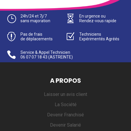
}
24h/24 et 7j/7

En urgence ou
sans majoration
Rendez-vous rapide

Pas de frais
Z
Techniciens
de déplacements
Expérimentés Agréés

Service & Appel Technicien
06 07 07 18 43
(ASTREINTE)
A PROPOS
Laisser un avis client
La Société
Devenir Franchisé
Devenir Salarié