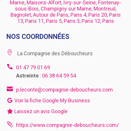
Marne
,
Maisons-Alfort
,
Ivry-sur-Seine
,
Fontenay-
sous-Bois
,
Champigny sur Marne
,
Montreuil
,
Bagnolet
,
Autour de Paris
,
Paris 4
,
Paris 20
,
Paris
13
,
Paris 11
,
Paris 5
,
Paris 3
,
Paris 12
,
Paris
NOS COORDONNÉES

La Compagnie des Déboucheurs

01 47 79 01 69
Astreinte
:
06 38 64 59 54

p.leconte@compagnie-deboucheurs.com
Voir la fiche Google My Business
Laissez un avis Google

https://www.compagnie-deboucheurs.com/