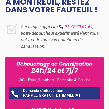
À MONTREUIL, RESTEZ
DANS VOTRE FAUTEUIL !
Z
Sur simple appel au
01 47 79 01 69
,
votre déboucheur expérimenté
vient vous
délivrer de tous vos bouchons de
canalisation.
Débouchage de Canalisation
24h/24 et 7j/7
WC - Évier /Lavabos - Baignoire & Douche
Demande d’intervention

RAPPEL GRATUIT ET IMMÉDIAT