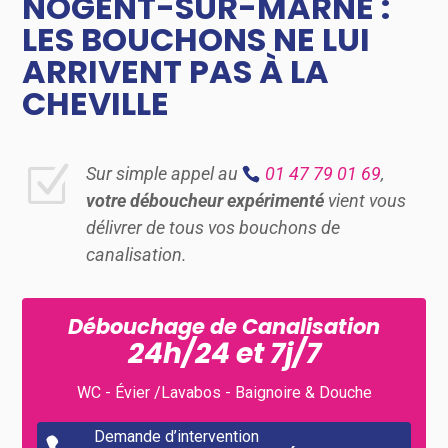
NOGENT-SUR-MARNE
:
LES BOUCHONS NE LUI
ARRIVENT PAS À LA
CHEVILLE
Z
Sur simple appel au
01 47 79 01 69
,
votre déboucheur expérimenté
vient vous
délivrer de tous vos bouchons de
canalisation.
Débouchage de Canalisation
24h/24 et 7j/7
WC - Évier /Lavabos - Baignoire & Douche
Demande d’intervention