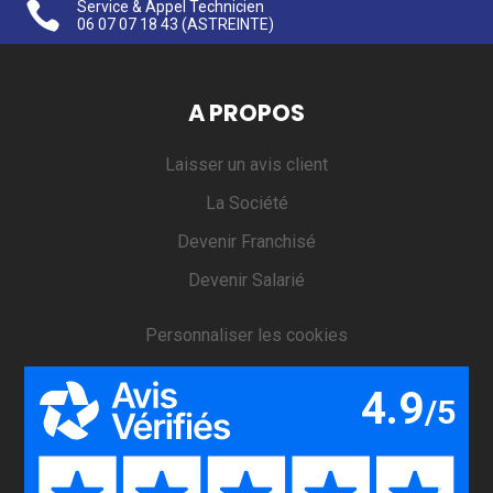

Service & Appel Technicien
06 07 07 18 43
(ASTREINTE)
A PROPOS
Laisser un avis client
La Société
Devenir Franchisé
Devenir Salarié
Personnaliser les cookies