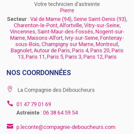
Votre technicien d'astreinte
Pierre
Secteur
:
Val de Marne (94)
,
Seine Saint-Denis (93)
,
Charenton-le-Pont
,
Alfortville
,
Vitry-sur-Seine
,
Vincennes
,
Saint-Maur-des-Fossés
,
Nogent-sur-
Marne
,
Maisons-Alfort
,
Ivry-sur-Seine
,
Fontenay-
sous-Bois
,
Champigny sur Marne
,
Montreuil
,
Bagnolet
,
Autour de Paris
,
Paris 4
,
Paris 20
,
Paris
13
,
Paris 11
,
Paris 5
,
Paris 3
,
Paris 12
,
Paris
NOS COORDONNÉES

La Compagnie des Déboucheurs

01 47 79 01 69
Astreinte
:
06 38 64 59 54

p.leconte@compagnie-deboucheurs.com