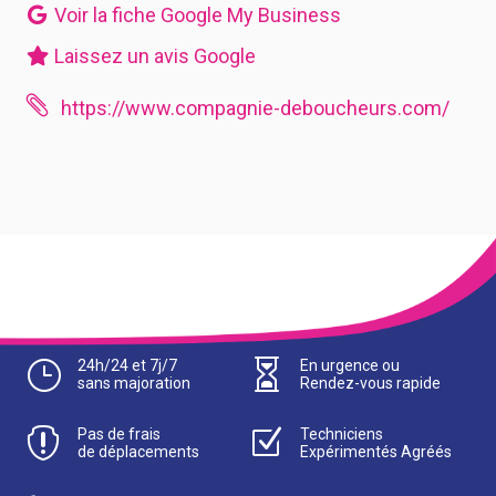
Voir la fiche Google My Business
Laissez un avis Google

https://www.compagnie-deboucheurs.com/
}
24h/24 et 7j/7

En urgence ou
sans majoration
Rendez-vous rapide

Pas de frais
Z
Techniciens
de déplacements
Expérimentés Agréés