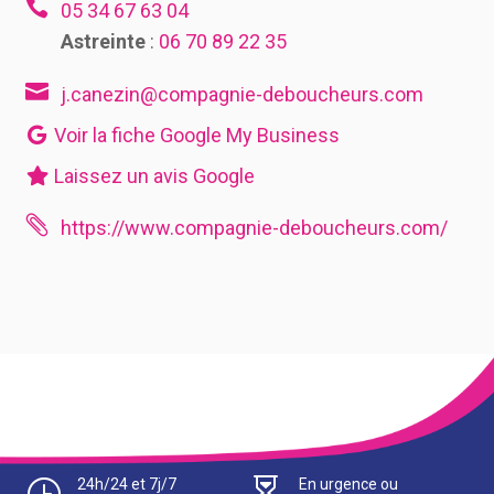

05 34 67 63 04
Astreinte
:
06 70 89 22 35

j.canezin@compagnie-deboucheurs.com
Voir la fiche Google My Business
Laissez un avis Google

https://www.compagnie-deboucheurs.com/
}
24h/24 et 7j/7

En urgence ou