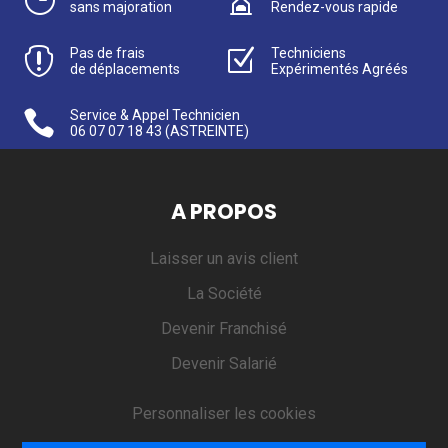
sans majoration
Rendez-vous rapide

Pas de frais
Z
Techniciens
de déplacements
Expérimentés Agréés

Service & Appel Technicien
06 07 07 18 43
(ASTREINTE)
A PROPOS
Laisser un avis client
La Société
Devenir Franchisé
Devenir Salarié
Personnaliser les cookies