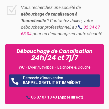
Z
Vous recherchez une société de
débouchage de canalisation à
Tournefeuille
? Contactez Julien, votre
déboucheur professionnel, au
05 34 67
63 04
pour un dépannage en toute sécurité.
Débouchage de Canalisation
24h/24 et 7j/7
WC - Évier /Lavabos - Baignoire & Douche
Demande d’intervention

RAPPEL GRATUIT ET IMMÉDIAT
06 07 07 18 43
(Appel direct)