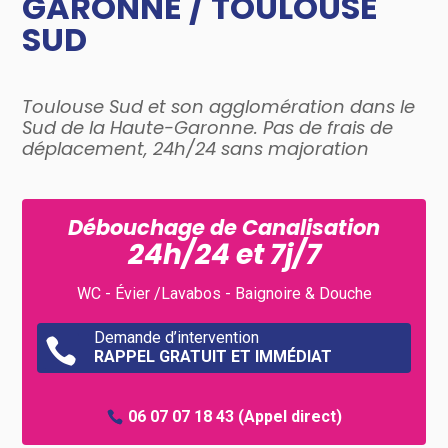
GARONNE / TOULOUSE
SUD
Toulouse Sud et son agglomération dans le
Sud de la Haute-Garonne. Pas de frais de
déplacement, 24h/24 sans majoration
Débouchage de Canalisation
24h/24 et 7j/7
WC - Évier /Lavabos - Baignoire & Douche
Demande d’intervention

RAPPEL GRATUIT ET IMMÉDIAT
06 07 07 18 43
(Appel direct)