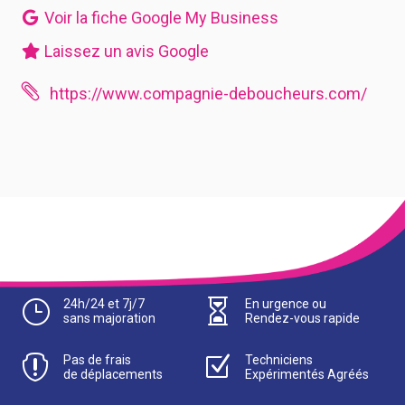
Voir la fiche Google My Business
Laissez un avis Google

https://www.compagnie-deboucheurs.com/
}
24h/24 et 7j/7

En urgence ou
sans majoration
Rendez-vous rapide

Pas de frais
Z
Techniciens
de déplacements
Expérimentés Agréés