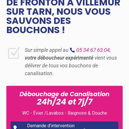
DE FRONTON À VILLEMUR
SUR TARN, NOUS VOUS
SAUVONS DES
BOUCHONS !
Z
Sur simple appel au
05 34 67 63 04
,
votre déboucheur expérimenté
vient vous
délivrer de tous vos bouchons de
canalisation.
Débouchage de Canalisation
24h/24 et 7j/7
WC - Évier /Lavabos - Baignoire & Douche
Demande d’intervention