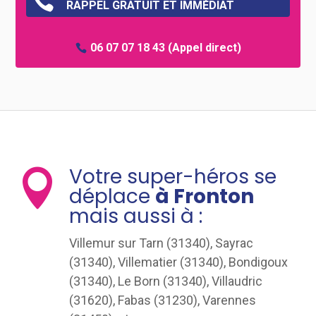

RAPPEL GRATUIT ET IMMÉDIAT
06 07 07 18 43
(Appel direct)
Votre super-héros se

déplace
à Fronton
mais aussi à :
Villemur sur Tarn (31340), Sayrac
(31340), Villematier (31340), Bondigoux
(31340), Le Born (31340), Villaudric
(31620), Fabas (31230), Varennes