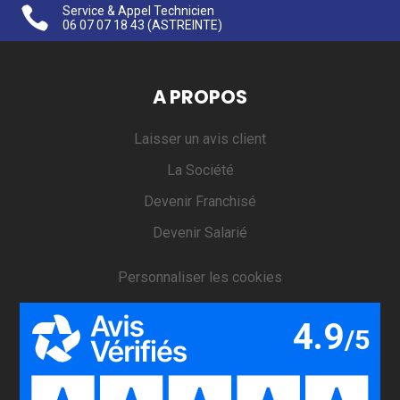

Service & Appel Technicien
06 07 07 18 43
(ASTREINTE)
A PROPOS
Laisser un avis client
La Société
Devenir Franchisé
Devenir Salarié
Personnaliser les cookies