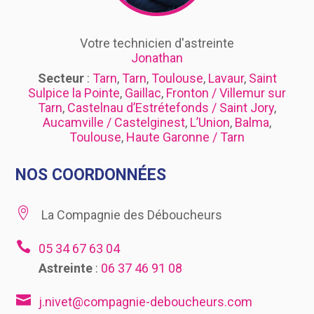
Votre technicien d'astreinte
Jonathan
Secteur
:
Tarn
,
Tarn
,
Toulouse
,
Lavaur
,
Saint
Sulpice la Pointe
,
Gaillac
,
Fronton / Villemur sur
Tarn
,
Castelnau d’Estrétefonds / Saint Jory
,
Aucamville / Castelginest
,
L’Union
,
Balma
,
Toulouse
,
Haute Garonne / Tarn
NOS COORDONNÉES

La Compagnie des Déboucheurs

05 34 67 63 04
Astreinte
:
06 37 46 91 08

j.nivet@compagnie-deboucheurs.com