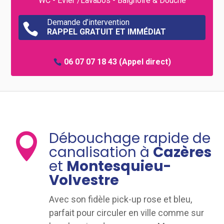
WC - Évier /Lavabos - Baignoire & Douche
Demande d’intervention

RAPPEL GRATUIT ET IMMÉDIAT
06 07 07 18 43
(Appel direct)
Débouchage rapide de

canalisation à
Cazères
et
Montesquieu-
Volvestre
Avec son fidèle pick-up rose et bleu,
parfait pour circuler en ville comme sur