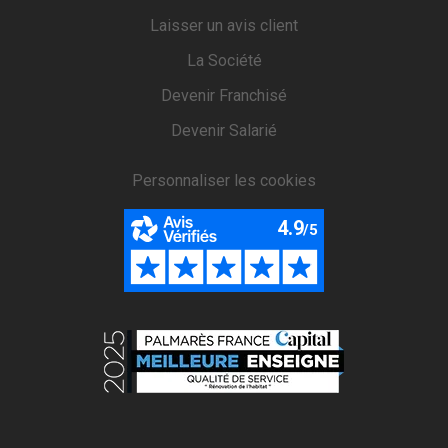
Laisser un avis client
La Société
Devenir Franchisé
Devenir Salarié
Personnaliser les cookies