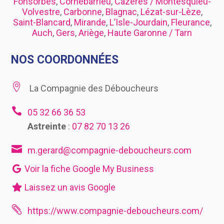
Fonsorbes
,
Cornebarrieu
,
Cazères / Montesquieu-
Volvestre
,
Carbonne
,
Blagnac
,
Lézat-sur-Lèze
,
Saint-Blancard
,
Mirande
,
L’Isle-Jourdain
,
Fleurance
,
Auch
,
Gers
,
Ariège
,
Haute Garonne / Tarn
NOS COORDONNÉES

La Compagnie des Déboucheurs

05 32 66 36 53
Astreinte
:
07 82 70 13 26

m.gerard@compagnie-deboucheurs.com
Voir la fiche Google My Business
Laissez un avis Google

https://www.compagnie-deboucheurs.com/