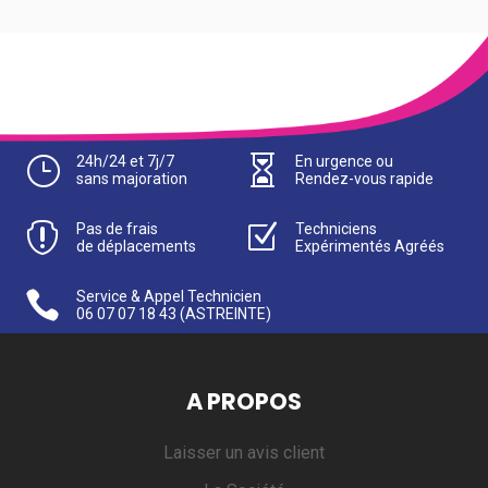
}
24h/24 et 7j/7

En urgence ou
sans majoration
Rendez-vous rapide

Pas de frais
Z
Techniciens
de déplacements
Expérimentés Agréés

Service & Appel Technicien
06 07 07 18 43
(ASTREINTE)
A PROPOS
Laisser un avis client