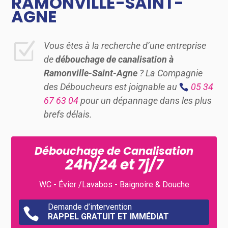
RAMONVILLE-SAINT-
AGNE
Z
Vous êtes à la recherche d’une entreprise
de
débouchage de canalisation à
Ramonville-Saint-Agne
? La Compagnie
des Déboucheurs est joignable au
05 34
67 63 04
pour un dépannage dans les plus
brefs délais.
Débouchage de Canalisation
24h/24 et 7j/7
WC - Évier /Lavabos - Baignoire & Douche
Demande d’intervention

RAPPEL GRATUIT ET IMMÉDIAT