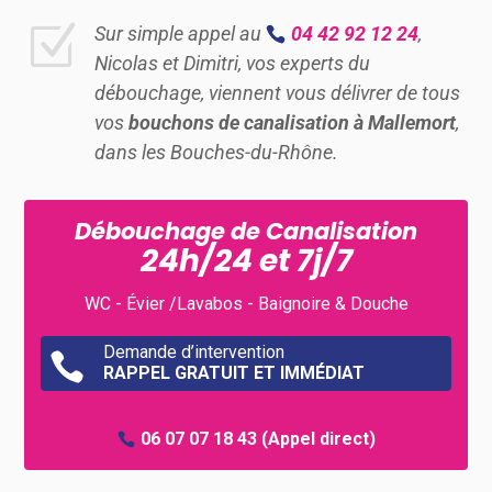
Z
Sur simple appel au
04 42 92 12 24
,
Nicolas et Dimitri, vos experts du
débouchage, viennent vous délivrer de tous
vos
bouchons de canalisation à Mallemort
,
dans les Bouches-du-Rhône.
Débouchage de Canalisation
24h/24 et 7j/7
WC - Évier /Lavabos - Baignoire & Douche
Demande d’intervention

RAPPEL GRATUIT ET IMMÉDIAT
06 07 07 18 43
(Appel direct)