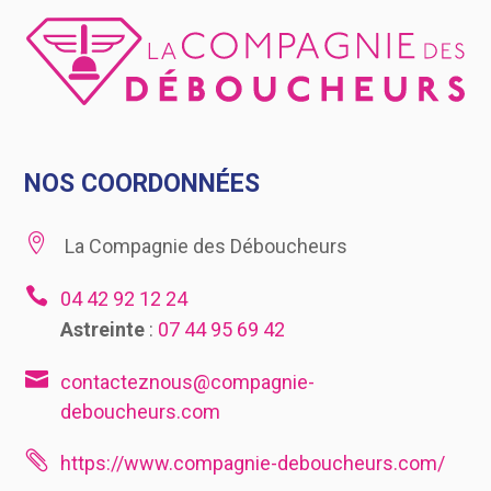
NOS COORDONNÉES

La Compagnie des Déboucheurs

04 42 92 12 24
Astreinte
:
07 44 95 69 42

contacteznous@compagnie-
deboucheurs.com

https://www.compagnie-deboucheurs.com/