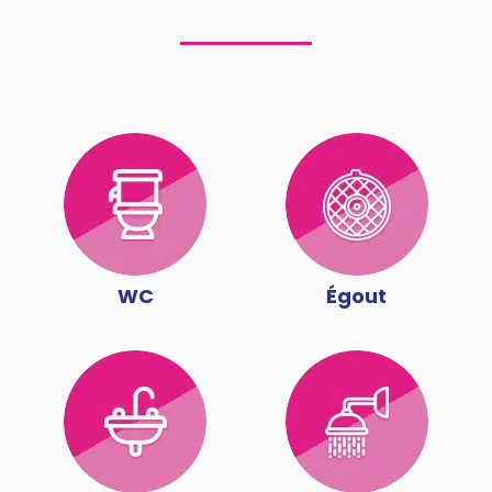
WC
Égout