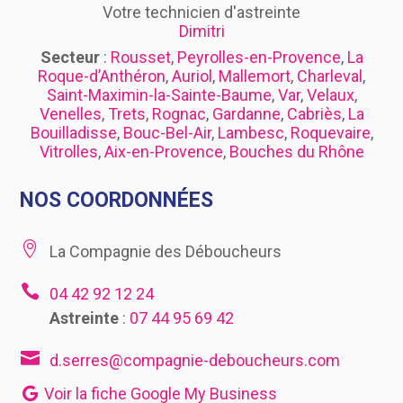
Votre technicien d'astreinte
Dimitri
Secteur
:
Rousset
,
Peyrolles-en-Provence
,
La
Roque-d’Anthéron
,
Auriol
,
Mallemort
,
Charleval
,
Saint-Maximin-la-Sainte-Baume
,
Var
,
Velaux
,
Venelles
,
Trets
,
Rognac
,
Gardanne
,
Cabriès
,
La
Bouilladisse
,
Bouc-Bel-Air
,
Lambesc
,
Roquevaire
,
Vitrolles
,
Aix-en-Provence
,
Bouches du Rhône
NOS COORDONNÉES

La Compagnie des Déboucheurs

04 42 92 12 24
Astreinte
:
07 44 95 69 42

d.serres@compagnie-deboucheurs.com
Voir la fiche Google My Business