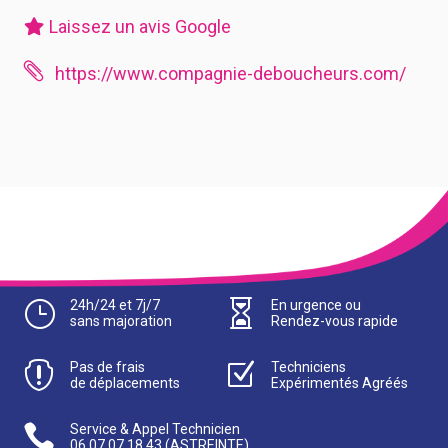
Laissez un avis Google

https://www.compagnie-deboucheurs.com/
}
24h/24 et 7j/7

En urgence ou
sans majoration
Rendez-vous rapide

Pas de frais
Z
Techniciens
de déplacements
Expérimentés Agréés

Service & Appel Technicien
06 07 07 18 43
(ASTREINTE)