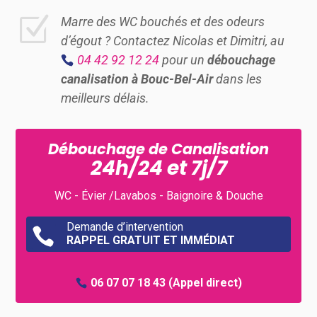
Z
Marre des WC bouchés et des odeurs
d’égout ? Contactez Nicolas et Dimitri, au
04 42 92 12 24
pour un
débouchage
canalisation à Bouc-Bel-Air
dans les
meilleurs délais.
Débouchage de Canalisation
24h/24 et 7j/7
WC - Évier /Lavabos - Baignoire & Douche
Demande d’intervention

RAPPEL GRATUIT ET IMMÉDIAT
06 07 07 18 43
(Appel direct)