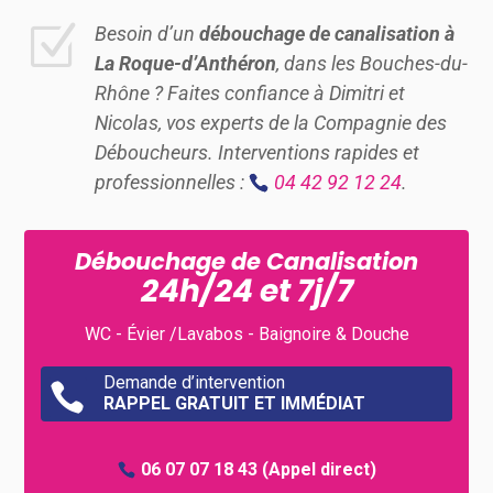
Z
Besoin d’un
débouchage de canalisation à
La Roque-d’Anthéron
, dans les Bouches-du-
Rhône ? Faites confiance à Dimitri et
Nicolas, vos experts de la Compagnie des
Déboucheurs. Interventions rapides et
professionnelles :
04 42 92 12 24
.
Débouchage de Canalisation
24h/24 et 7j/7
WC - Évier /Lavabos - Baignoire & Douche
Demande d’intervention

RAPPEL GRATUIT ET IMMÉDIAT
06 07 07 18 43
(Appel direct)