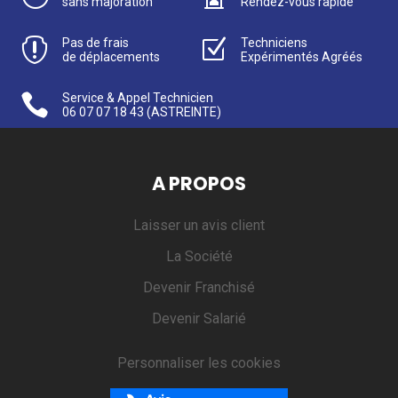
sans majoration
Rendez-vous rapide

Pas de frais
Z
Techniciens
de déplacements
Expérimentés Agréés

Service & Appel Technicien
06 07 07 18 43
(ASTREINTE)
A PROPOS
Laisser un avis client
La Société
Devenir Franchisé
Devenir Salarié
Personnaliser les cookies