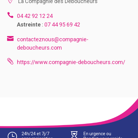

La Compagnie des Déboucheurs

04 42 92 12 24
Astreinte
:
07 44 95 69 42

contacteznous@compagnie-
deboucheurs.com

https://www.compagnie-deboucheurs.com/
}
24h/24 et 7j/7

En urgence ou