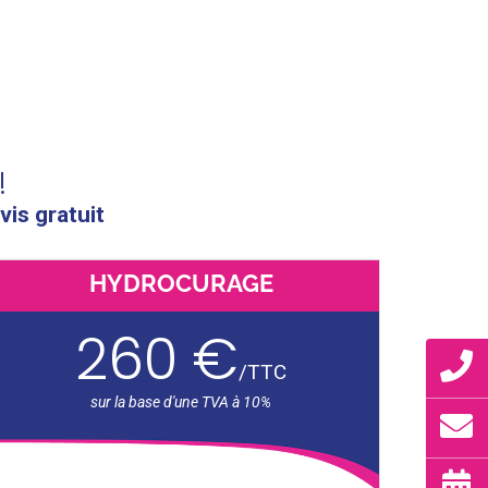
!
vis gratuit
HYDROCURAGE
260 €
/
TTC