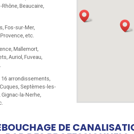
u-Rhône, Beaucaire,
s, Fos-sur-Mer,
 Provence, etc.
ence, Mallemort,
ts, Auriol, Fuveau,
.
s 16 arrondissements,
de-Cuques, Septèmes-les-
 Gignac-la-Nerhe,
c.
ÉBOUCHAGE DE CANALISATI