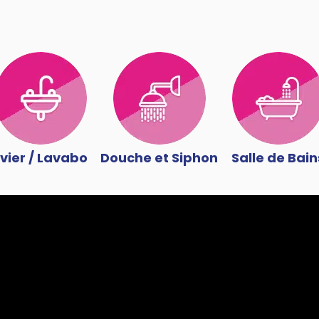
vier / Lavabo
Douche et Siphon
Salle de Bain