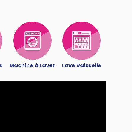
s
Machine à Laver
Lave Vaisselle