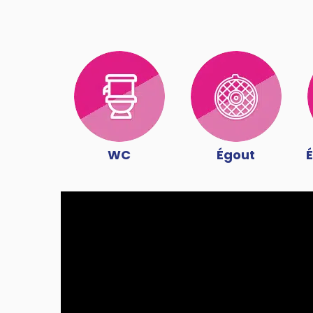
WC
Égout
É