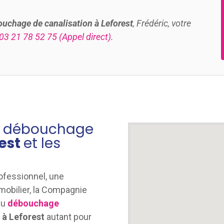
uchage de canalisation à Leforest
, Frédéric, votre
03 21 78 52 75
(Appel direct)
.
du débouchage
rest
et les
rofessionnel, une
mmobilier, la Compagnie
du
débouchage
s
à Leforest
autant pour