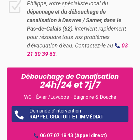
Z
Philippe, votre spécialiste local du
dépannage et du débouchage de
canalisation à Desvres / Samer, dans le
Pas-de-Calais (62)
, intervient rapidement
pour résoudre tous vos problèmes
d’évacuation d’eau. Contactez-le au
03
21 30 39 63
.
Débouchage de Canalisation
24h/24 et 7j/7
WC - Évier /Lavabos - Baignoire & Douche
Demande d’intervention

RAPPEL GRATUIT ET IMMÉDIAT
06 07 07 18 43
(Appel direct)