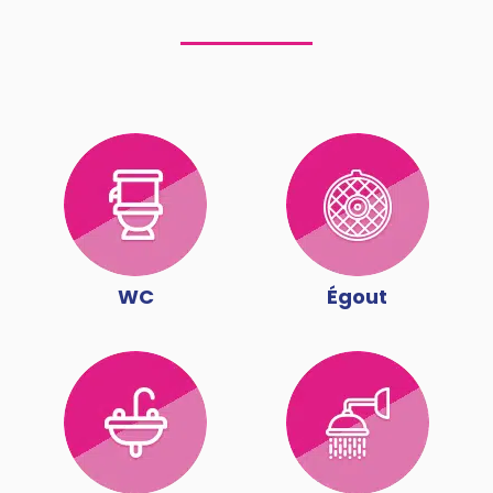
WC
Égout