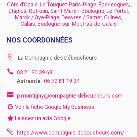
Côte d’Opale
,
Le Touquet-Paris-Plage
,
Éperlecques
,
Étaples
,
Outreau
,
Saint-Martin-Boulogne
,
Le Portel
,
Marck / Oye-Plage
,
Desvres / Samer
,
Guînes
,
Calais
,
Boulogne-sur-Mer
,
Pas-de-Calais
NOS COORDONNÉES

La Compagnie des Déboucheurs

03 21 30 39 63
Astreinte
:
06 72 81 19 34

p.montigny@compagnie-deboucheurs.com
Voir la fiche Google My Business
Laissez un avis Google

https://www.compagnie-deboucheurs.com/