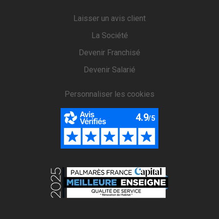
Laisser un avis client
La Société
Devenir Franchisé
Devenir Salarié
Personnaliser les cookies