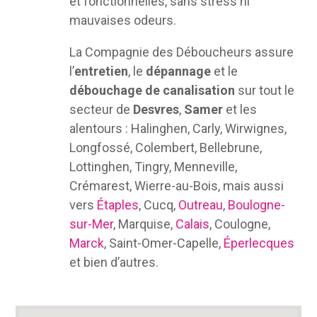
et fonctionnelles, sans stress ni
mauvaises odeurs.
La Compagnie des Déboucheurs assure
l’
entretien
, le
dépannage
et le
débouchage de canalisation
sur tout le
secteur de
Desvres
,
Samer
et les
alentours : Halinghen, Carly, Wirwignes,
Longfossé, Colembert, Bellebrune,
Lottinghen, Tingry, Menneville,
Crémarest, Wierre-au-Bois, mais aussi
vers
Étaples
, Cucq,
Outreau
,
Boulogne-
sur-Mer
, Marquise,
Calais
, Coulogne,
Marck
, Saint-Omer-Capelle,
Éperlecques
et bien d’autres.