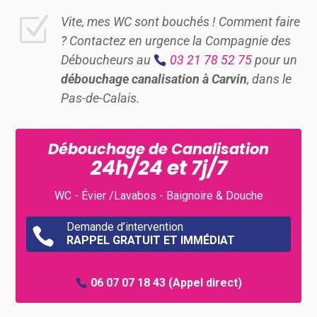
Z
Vite, mes WC sont bouchés ! Comment faire
? Contactez en urgence la Compagnie des
Déboucheurs au
03 21 78 52 75
pour un
débouchage canalisation à Carvin
, dans le
Pas-de-Calais.
Débouchage de Canalisation
24h/24 et 7j/7
WC - Évier /Lavabos - Baignoire & Douche
Demande d’intervention

RAPPEL GRATUIT ET IMMÉDIAT
06 07 07 18 43
(Appel direct)