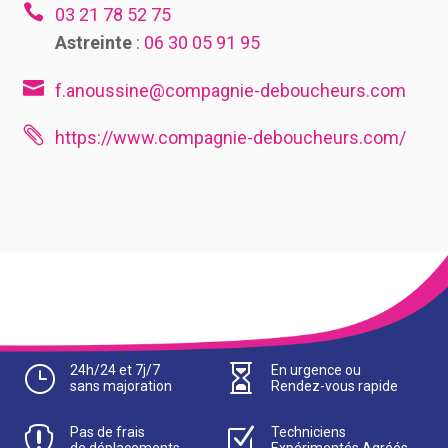

03 21 78 52 75
Astreinte
:
06 30 05 91 95

f.anoussine@compagnie-deboucheurs.com

https://www.compagnie-deboucheurs.com/
}
24h/24 et 7j/7

En urgence ou
sans majoration
Rendez-vous rapide

Pas de frais
Z
Techniciens