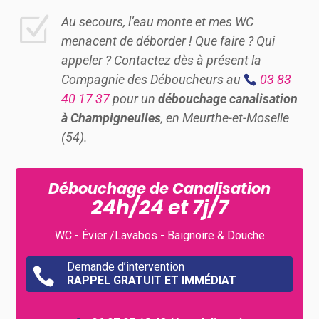
Z
Au secours, l’eau monte et mes WC
menacent de déborder ! Que faire ? Qui
appeler ? Contactez dès à présent la
Compagnie des Déboucheurs au
03 83
40 17 37
pour un
débouchage canalisation
à
Champigneulles
, en Meurthe-et-Moselle
(54).
Débouchage de Canalisation
24h/24 et 7j/7
WC - Évier /Lavabos - Baignoire & Douche
Demande d’intervention

RAPPEL GRATUIT ET IMMÉDIAT