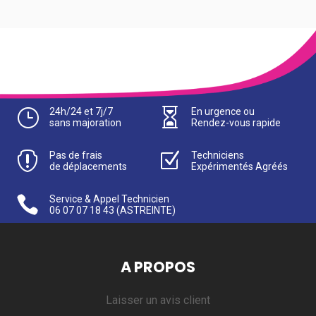
}
24h/24 et 7j/7

En urgence ou
sans majoration
Rendez-vous rapide

Pas de frais
Z
Techniciens
de déplacements
Expérimentés Agréés

Service & Appel Technicien
06 07 07 18 43
(ASTREINTE)
A PROPOS
Laisser un avis client