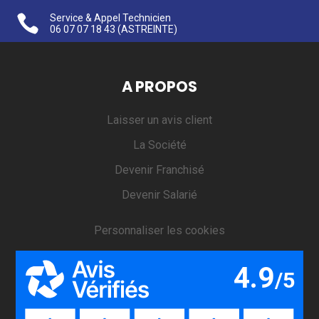

Service & Appel Technicien
06 07 07 18 43
(ASTREINTE)
A PROPOS
Laisser un avis client
La Société
Devenir Franchisé
Devenir Salarié
Personnaliser les cookies