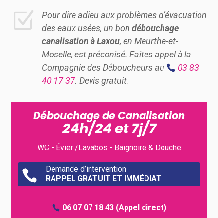
Z
Pour dire adieu aux problèmes d’évacuation
des eaux usées, un bon
débouchage
canalisation à
Laxou
, en Meurthe-et-
Moselle, est préconisé. Faites appel à la
Compagnie des Déboucheurs au
03 83
40 17 37
. Devis gratuit.
Débouchage de Canalisation
24h/24 et 7j/7
WC - Évier /Lavabos - Baignoire & Douche
Demande d’intervention

RAPPEL GRATUIT ET IMMÉDIAT
06 07 07 18 43
(Appel direct)