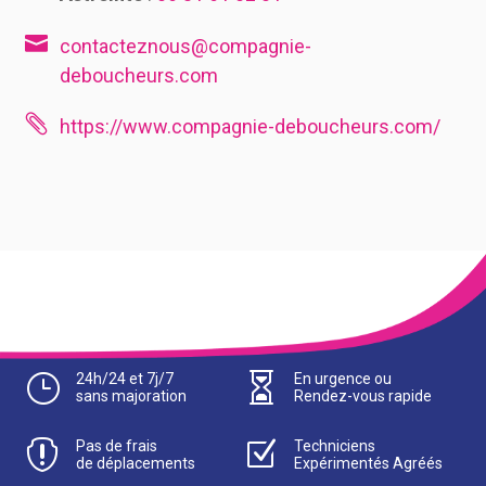

contacteznous@compagnie-
deboucheurs.com

https://www.compagnie-deboucheurs.com/
}
24h/24 et 7j/7

En urgence ou
sans majoration
Rendez-vous rapide

Pas de frais
Z
Techniciens
de déplacements
Expérimentés Agréés