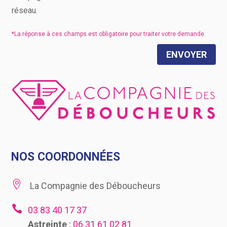
réseau.
ENVOYER
NOS COORDONNÉES

La Compagnie des Déboucheurs

03 83 40 17 37
Astreinte
:
06 31 61 02 81