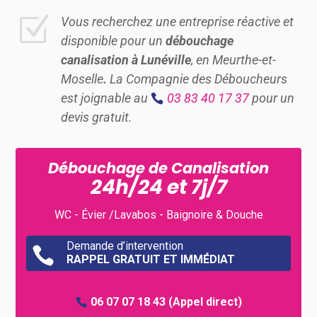
Z
Vous recherchez une entreprise réactive et
disponible pour un
débouchage
canalisation à Lunéville
, en Meurthe-et-
Moselle
.
La Compagnie des Déboucheurs
est joignable au
03 83 40 17 37
pour un
devis gratuit.
Débouchage de Canalisation
24h/24 et 7j/7
WC - Évier /Lavabos - Baignoire & Douche
Demande d’intervention

RAPPEL GRATUIT ET IMMÉDIAT
06 07 07 18 43
(Appel direct)