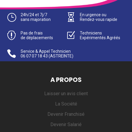
}
24h/24 et 7j/7

En urgence ou
sans majoration
Rendez-vous rapide

Pas de frais
Z
Techniciens
de déplacements
Expérimentés Agréés

Service & Appel Technicien
06 07 07 18 43
(ASTREINTE)
A PROPOS
Laisser un avis client
La Société
Devenir Franchisé
Devenir Salarié