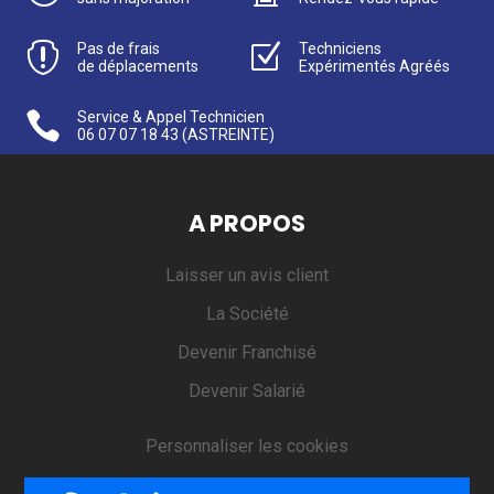

Pas de frais
Z
Techniciens
de déplacements
Expérimentés Agréés

Service & Appel Technicien
06 07 07 18 43
(ASTREINTE)
A PROPOS
Laisser un avis client
La Société
Devenir Franchisé
Devenir Salarié
Personnaliser les cookies