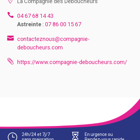

La Compagnie des Déboucheurs

04 67 68 14 43
Astreinte
:
07 86 00 15 67

contacteznous@compagnie-
deboucheurs.com

https://www.compagnie-deboucheurs.com/
}
24h/24 et 7j/7

En urgence ou
sans majoration
Rendez-vous rapide