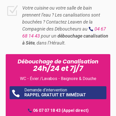
Z
Votre cuisine ou votre salle de bain
prennent l’eau ? Les canalisations sont
bouchées ? Contactez Leaven de la
Compagnie des Déboucheurs au
04 67
68 14 43
pour un
débouchage canalisation
à Sète
, dans l’Hérault.
Débouchage de Canalisation
24h/24 et 7j/7
WC - Évier /Lavabos - Baignoire & Douche
Demande d’intervention

RAPPEL GRATUIT ET IMMÉDIAT
06 07 07 18 43
(Appel direct)