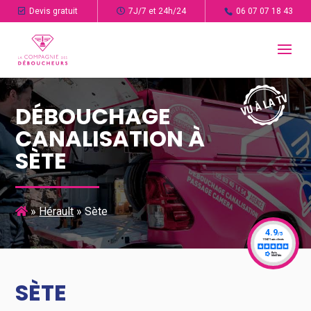
Devis gratuit
7J/7 et 24h/24
06 07 07 18 43
DÉBOUCHAGE
CANALISATION À
SÈTE
»
Hérault
»
Sète
SÈTE