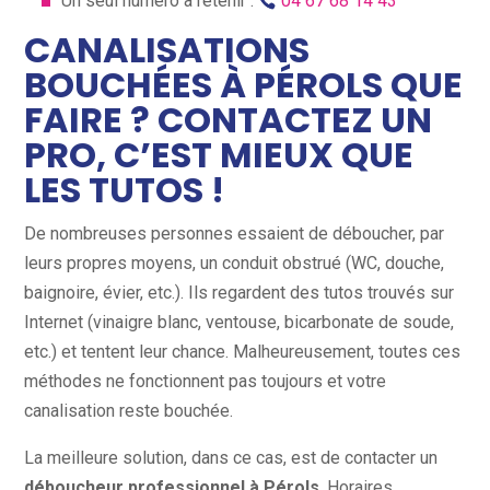
Un seul numéro à retenir :
04 67 68 14 43
CANALISATIONS
BOUCHÉES À PÉROLS QUE
FAIRE ? CONTACTEZ UN
PRO, C’EST MIEUX QUE
LES TUTOS !
De nombreuses personnes essaient de déboucher, par
leurs propres moyens, un conduit obstrué (WC, douche,
baignoire, évier, etc.). Ils regardent des tutos trouvés sur
Internet (vinaigre blanc, ventouse, bicarbonate de soude,
etc.) et tentent leur chance. Malheureusement, toutes ces
méthodes ne fonctionnent pas toujours et votre
canalisation reste bouchée.
La meilleure solution, dans ce cas, est de contacter un
déboucheur professionnel à Pérols
. Horaires