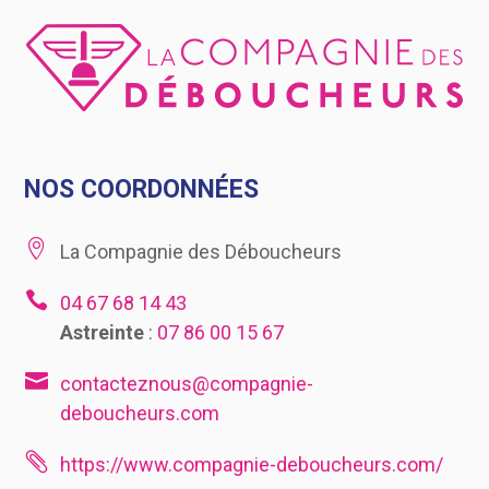
NOS COORDONNÉES

La Compagnie des Déboucheurs

04 67 68 14 43
Astreinte
:
07 86 00 15 67

contacteznous@compagnie-
deboucheurs.com

https://www.compagnie-deboucheurs.com/