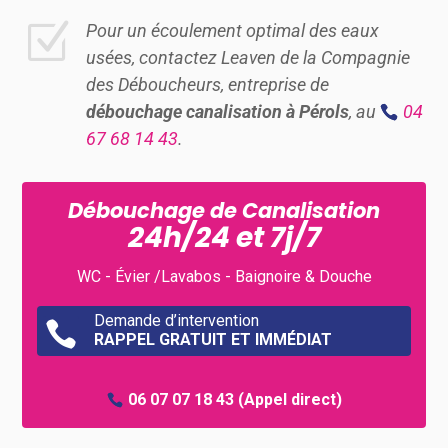
Z
Pour un écoulement optimal des eaux
usées, contactez Leaven de la Compagnie
des Déboucheurs, entreprise de
débouchage canalisation à Pérols
, au
04
67 68 14 43
.
Débouchage de Canalisation
24h/24 et 7j/7
WC - Évier /Lavabos - Baignoire & Douche
Demande d’intervention

RAPPEL GRATUIT ET IMMÉDIAT
06 07 07 18 43
(Appel direct)