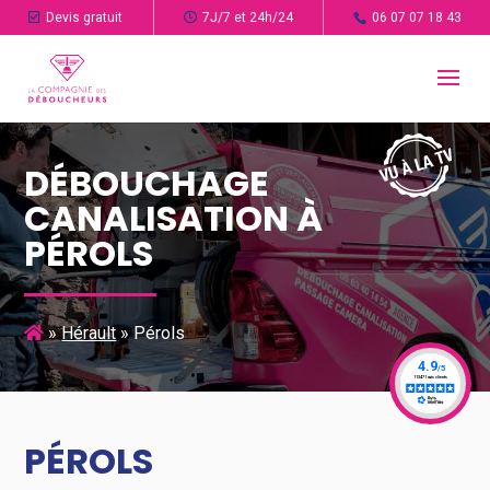
Devis gratuit
7J/7 et 24h/24
06 07 07 18 43
DÉBOUCHAGE
CANALISATION À
PÉROLS
»
Hérault
»
Pérols
PÉROLS