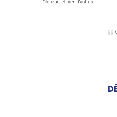
Olonzac, et bien d’autres.
V
D