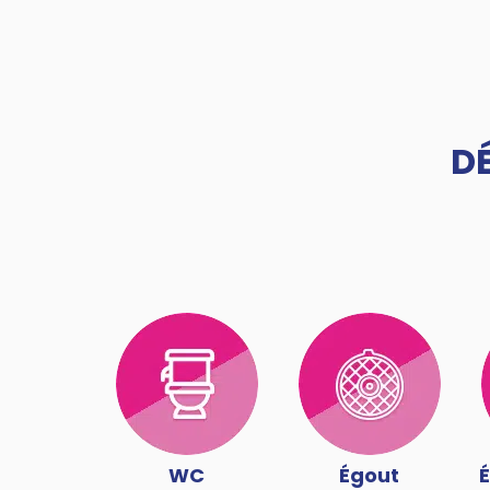
D
WC
Égout
É