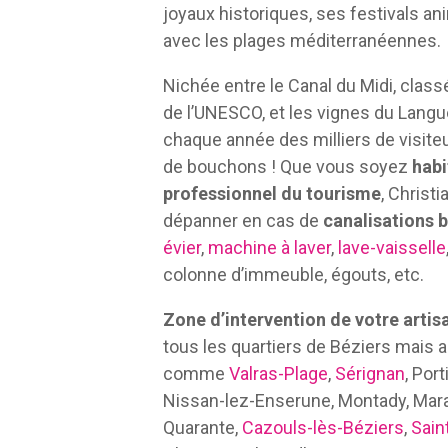
joyaux historiques, ses festivals an
avec les plages méditerranéennes.
Nichée entre le Canal du Midi, clas
de l’UNESCO, et les vignes du Langu
chaque année des milliers de visite
de bouchons ! Que vous soyez
habi
professionnel du tourisme
, Christ
dépanner en cas de
canalisations 
évier
,
machine à laver
,
lave-vaisselle
colonne d’immeuble, égouts, etc.
Zone d’intervention de votre artis
tous les quartiers de Béziers mais 
comme
Valras-Plage
,
Sérignan
, Por
Nissan-lez-Enserune, Montady, Mar
Quarante,
Cazouls-lès-Béziers
,
Sain