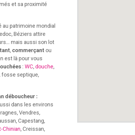
imés et sa proximité
sé au patrimoine mondial
edoc, Béziers attire
urs… mais aussi son lot
tant
,
commerçant
ou
ian est là pour vous
bouchées
:
WC
,
douche
,
, fosse septique,
an déboucheur :
aussi dans les environs
tiragnes, Vendres,
aussan, Capestang,
t-Chinian
, Creissan,