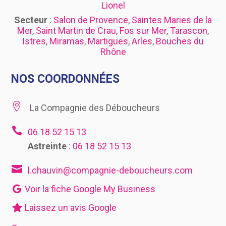
Lionel
Secteur
:
Salon de Provence
,
Saintes Maries de la
Mer
,
Saint Martin de Crau
,
Fos sur Mer
,
Tarascon
,
Istres
,
Miramas
,
Martigues
,
Arles
,
Bouches du
Rhône
NOS COORDONNÉES

La Compagnie des Déboucheurs

06 18 52 15 13
Astreinte
:
06 18 52 15 13

l.chauvin@compagnie-deboucheurs.com
Voir la fiche Google My Business
Laissez un avis Google