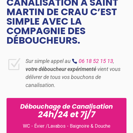
CANALISATION À SAINT
MARTIN DE CRAU C’EST
SIMPLE AVEC LA
COMPAGNIE DES
DÉBOUCHEURS.
Z
Sur simple appel au
06 18 52 15 13
,
votre déboucheur expérimenté
vient vous
délivrer de tous vos bouchons de
canalisation.
Débouchage de Canalisation
24h/24 et 7j/7
WC - Évier /Lavabos - Baignoire & Douche