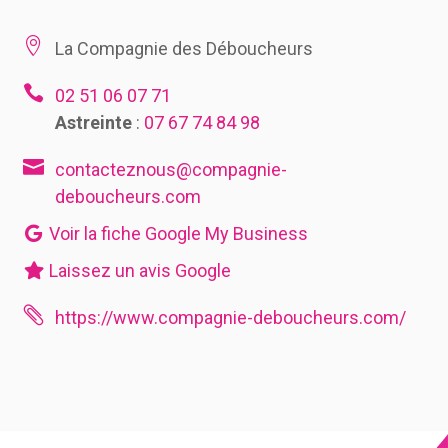

La Compagnie des Déboucheurs

02 51 06 07 71
Astreinte
:
07 67 74 84 98

contacteznous@compagnie-
deboucheurs.com
Voir la fiche Google My Business
Laissez un avis Google

https://www.compagnie-deboucheurs.com/