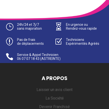
}
24h/24 et 7j/7

En urgence ou
sans majoration
Rendez-vous rapide

Pas de frais
Z
Techniciens
de déplacements
Expérimentés Agréés

Service & Appel Technicien
06 07 07 18 43
(ASTREINTE)
A PROPOS
Laisser un avis client
La Société
Devenir Franchisé