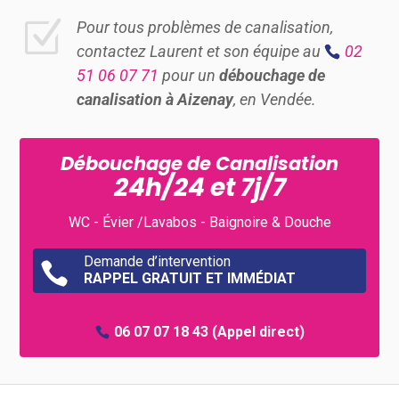
Z
Pour tous problèmes de canalisation,
contactez Laurent et son équipe au
02
51 06 07 71
pour un
débouchage de
canalisation à Aizenay
, en Vendée.
Débouchage de Canalisation
24h/24 et 7j/7
WC - Évier /Lavabos - Baignoire & Douche
Demande d’intervention

RAPPEL GRATUIT ET IMMÉDIAT
06 07 07 18 43
(Appel direct)