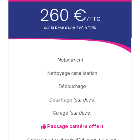
260 €
/
TTC
Notamment :
Nettoyage canalisation
Débouchage
Détartrage
(sur devis)
Curage
(sur devis)
Passage caméra offert
Grâce à notre véhicule 4X4, nous pouvons