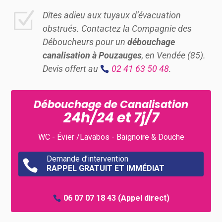
Z
Dîtes adieu aux tuyaux d’évacuation
obstrués. Contactez la Compagnie des
Déboucheurs pour un
débouchage
canalisation à Pouzauges
, en Vendée (85).
Devis offert au
02 41 63 50 48
.
Débouchage de Canalisation
24h/24 et 7j/7
WC - Évier /Lavabos - Baignoire & Douche
Demande d’intervention

RAPPEL GRATUIT ET IMMÉDIAT
06 07 07 18 43
(Appel direct)