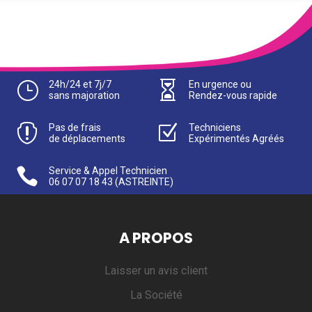
}
24h/24 et 7j/7

En urgence ou
sans majoration
Rendez-vous rapide

Pas de frais
Z
Techniciens
de déplacements
Expérimentés Agréés

Service & Appel Technicien
06 07 07 18 43
(ASTREINTE)
A PROPOS
Laisser un avis client
La Société