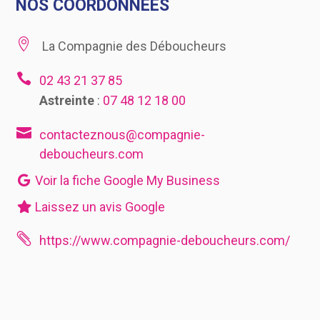
NOS COORDONNÉES

La Compagnie des Déboucheurs

02 43 21 37 85
Astreinte
:
07 48 12 18 00

contacteznous@compagnie-
deboucheurs.com
Voir la fiche Google My Business
Laissez un avis Google

https://www.compagnie-deboucheurs.com/