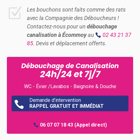
Z
Les bouchons sont faits comme des rats
avec la Compagnie des Déboucheurs !
Contactez-nous pour un
débouchage
canalisation à Écommoy
au
02 43 21 37
85
. Devis et déplacement offerts.
Débouchage de Canalisation
24h/24 et 7j/7
WC - Évier /Lavabos - Baignoire & Douche
Demande d’intervention

RAPPEL GRATUIT ET IMMÉDIAT
06 07 07 18 43
(Appel direct)