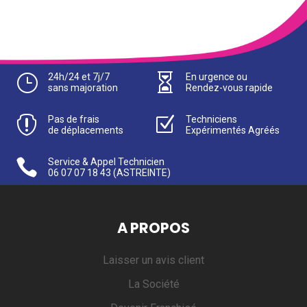
}
24h/24 et 7j/7

En urgence ou
sans majoration
Rendez-vous rapide

Pas de frais
Z
Techniciens
de déplacements
Expérimentés Agréés

Service & Appel Technicien
06 07 07 18 43
(ASTREINTE)
A PROPOS
Laisser un avis client
La Société