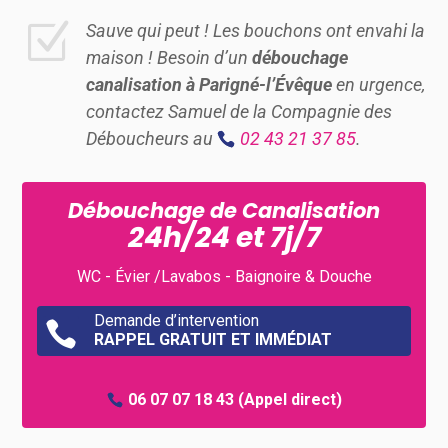
Z
Sauve qui peut ! Les bouchons ont envahi la
maison ! Besoin d’un
débouchage
canalisation à Parigné-l’Évêque
en urgence,
contactez Samuel de la Compagnie des
Déboucheurs au
02 43 21 37 85
.
Débouchage de Canalisation
24h/24 et 7j/7
WC - Évier /Lavabos - Baignoire & Douche
Demande d’intervention

RAPPEL GRATUIT ET IMMÉDIAT
06 07 07 18 43
(Appel direct)