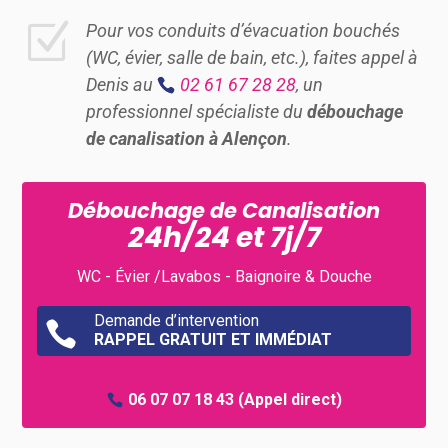
Z
Pour vos conduits d’évacuation bouchés
(WC, évier, salle de bain, etc.), faites appel à
Denis au
02 61 67 28 28
, un
professionnel spécialiste du
débouchage
de canalisation à Alençon
.
Débouchage de Canalisation
24h/24 et 7j/7
WC - Évier /Lavabos - Baignoire & Douche
Demande d’intervention

RAPPEL GRATUIT ET IMMÉDIAT
06 07 07 18 43
(Appel direct)