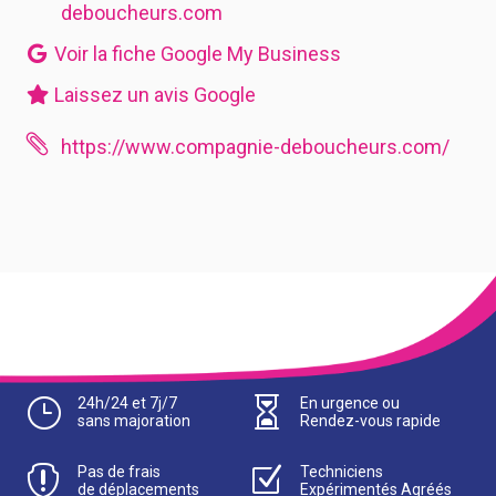
deboucheurs.com
Voir la fiche Google My Business
Laissez un avis Google

https://www.compagnie-deboucheurs.com/
}
24h/24 et 7j/7

En urgence ou
sans majoration
Rendez-vous rapide

Pas de frais
Z
Techniciens
de déplacements
Expérimentés Agréés