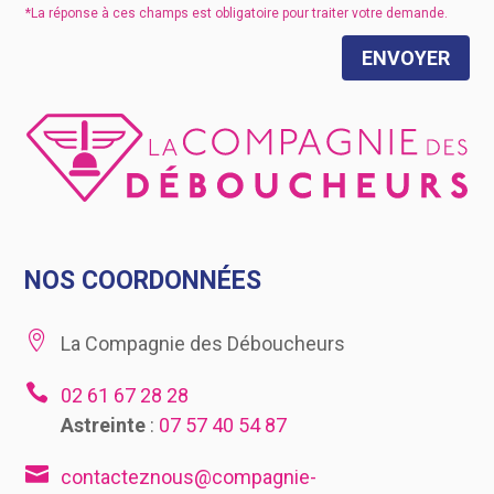
ENVOYER
NOS COORDONNÉES

La Compagnie des Déboucheurs

02 61 67 28 28
Astreinte
:
07 57 40 54 87

contacteznous@compagnie-