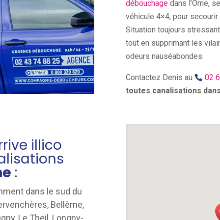
débouchage
dans l’Orne, s
véhicule 4×4, pour secourir
Situation toujours stressa
tout en supprimant les vila
odeurs nauséabondes.
Contactez Denis au
02 6
toutes canalisations dans
ive illico
alisations
ne
:
amment dans le sud du
ervenchères, Bellême,
gny, Le Theil, Longny-