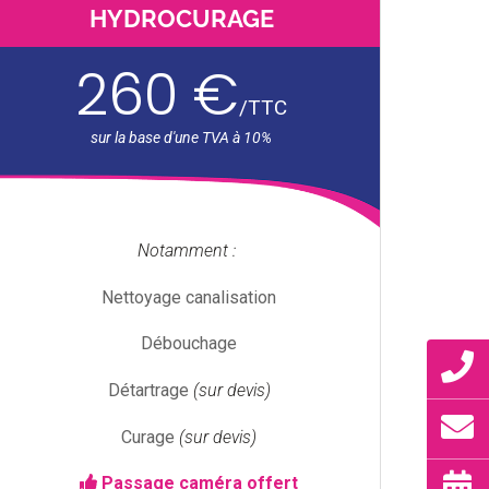
HYDROCURAGE
260 €
/
TTC
Notamment :
Nettoyage canalisation
Débouchage
Détartrage
(sur devis)
Curage
(sur devis)
Passage caméra offert