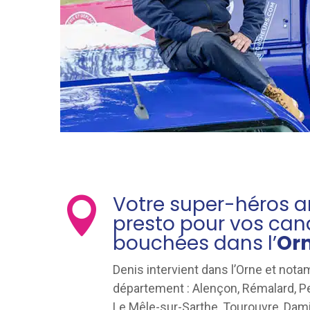
Votre super-héros arr

presto pour vos can
bouchées dans l’
Or
Denis intervient dans l’Orne et not
département : Alençon, Rémalard, P
Le Mêle-sur-Sarthe, Tourouvre, Dami