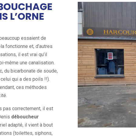
DÉBOUCHAGE
S L’ORNE
t beaucoup essaient de
 fonctionne et, d’autres
ations, il est vrai qu’il
i-même une canalisation.
c, du bicarbonate de soude,
elui qui a des poils !!).
pendant, ces méthodes
ité.
s pas correctement, il est
 Denis
déboucheur
iel adapté, il vient à bout
ions (toilettes, siphons,