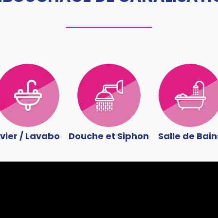
vier / Lavabo
Douche et Siphon
Salle de Bain