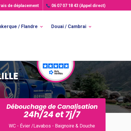
frais de déplacement
06 07 07 18 43
(Appel direct)
kerque / Flandre
Douai / Cambrai
ILLE
Débouchage de Canalisation
24h/24 et 7j/7
WC - Évier /Lavabos - Baignoire & Douche