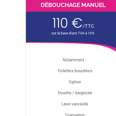
DÉBOUCHAGE MANUEL
110 €
/
TTC
Notamment :
Toilettes bouchées
Siphon
Douche / baignoire
Lave-vaisselle
Evacuation