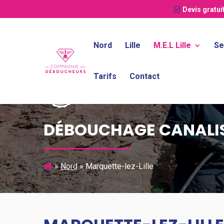
Devis gratui
Nord
Lille
M.E.L Lille
Se
Tarifs
Contact
DÉBOUCHAGE CANALIS
»
Nord
»
Marquette-lez-Lille