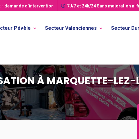
t
- demande d’intervention
7J/7 et 24h/24
Sans majoration ni 
cteur Pévèle
Secteur Valenciennes
Secteur Dun
ATION À MARQUETTE-LEZ-L