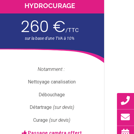
HYDROCURAGE
260 €
/
TTC
Notamment :
Nettoyage canalisation
Débouchage
Détartrage
(sur devis)
Curage
(sur devis)
Passage caméra offert