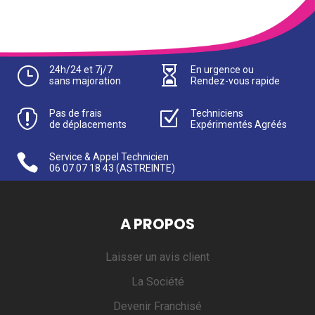
}
24h/24 et 7j/7

En urgence ou
sans majoration
Rendez-vous rapide

Pas de frais
Z
Techniciens
de déplacements
Expérimentés Agréés

Service & Appel Technicien
06 07 07 18 43
(ASTREINTE)
A PROPOS
Laisser un avis client
La Société
Devenir Franchisé