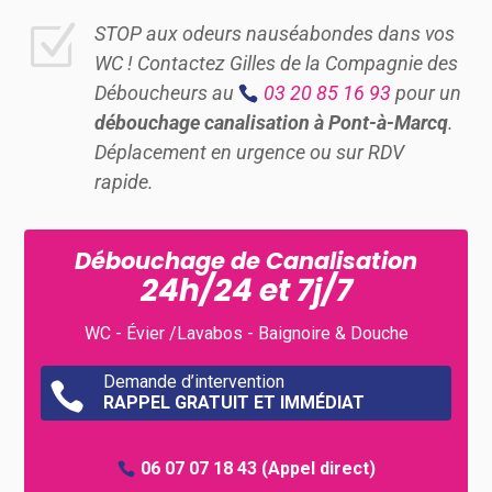
Z
STOP aux odeurs nauséabondes dans vos
WC ! Contactez Gilles de la Compagnie des
Déboucheurs au
03 20 85 16 93
pour un
débouchage canalisation à Pont-à-Marcq
.
Déplacement en urgence ou sur RDV
rapide.
Débouchage de Canalisation
24h/24 et 7j/7
WC - Évier /Lavabos - Baignoire & Douche
Demande d’intervention

RAPPEL GRATUIT ET IMMÉDIAT
06 07 07 18 43
(Appel direct)