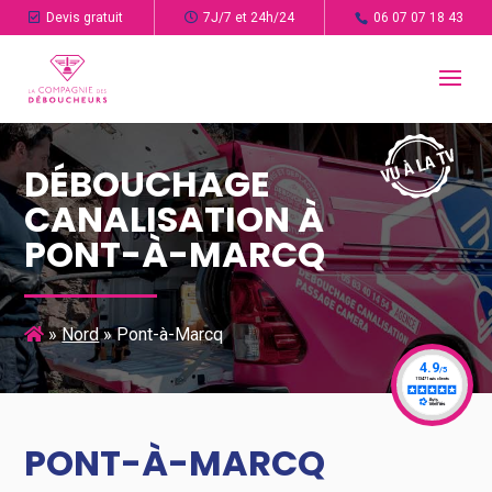
Devis gratuit
7J/7 et 24h/24
06 07 07 18 43
DÉBOUCHAGE
CANALISATION À
PONT-À-MARCQ
»
Nord
»
Pont-à-Marcq
PONT-À-MARCQ